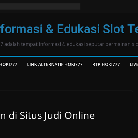
formasi & Edukasi Slot T
7 adalah tempat informasi & edukasi seputar permainan slo
HOKI777
LINK ALTERNATIF HOKI777
RTP HOKI777
LIV
di Situs Judi Online