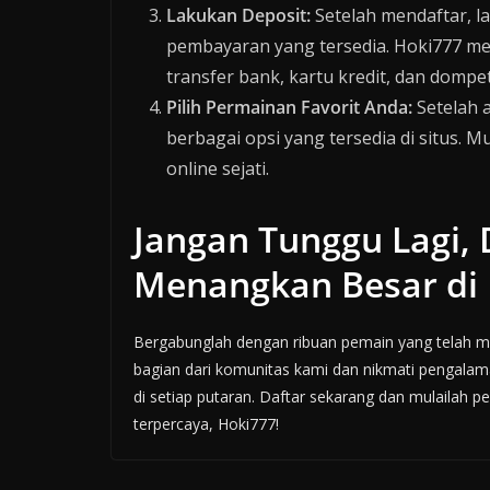
Lakukan Deposit:
Setelah mendaftar, 
pembayaran yang tersedia. Hoki777 m
transfer bank, kartu kredit, dan dompet 
Pilih Permainan Favorit Anda:
Setelah a
berbagai opsi yang tersedia di situs. 
online sejati.
Jangan Tunggu Lagi, 
Menangkan Besar di 
Bergabunglah dengan ribuan pemain yang telah mer
bagian dari komunitas kami dan nikmati pengala
di setiap putaran. Daftar sekarang dan mulailah p
terpercaya, Hoki777!