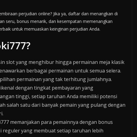
biraan perjudian online? Jika ya, daftar dan menangkan di
inan seru, bonus menarik, dan kesempatan memenangkan
terbaik untuk memuaskan keinginan perjudian Anda.
ki777?
in slot yang menghibur hingga permainan meja klasik
 menawarkan berbagai permainan untuk semua selera.
ilihan permainan yang tak terhitung jumlahnya.
ikenal dengan tingkat pembayaran yang
an tinggi, setiap taruhan Anda memiliki potensi
lah salah satu dari banyak pemain yang pulang dengan
i.
777 memanjakan para pemainnya dengan bonus
reguler yang membuat setiap taruhan lebih