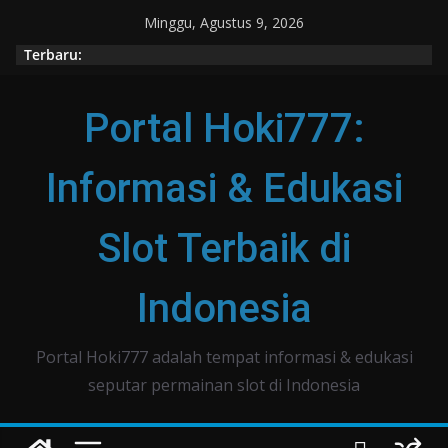
Skip
Minggu, Agustus 9, 2026
to
Terbaru:
content
Portal Hoki777:
Informasi & Edukasi
Slot Terbaik di
Indonesia
Portal Hoki777 adalah tempat informasi & edukasi
seputar permainan slot di Indonesia