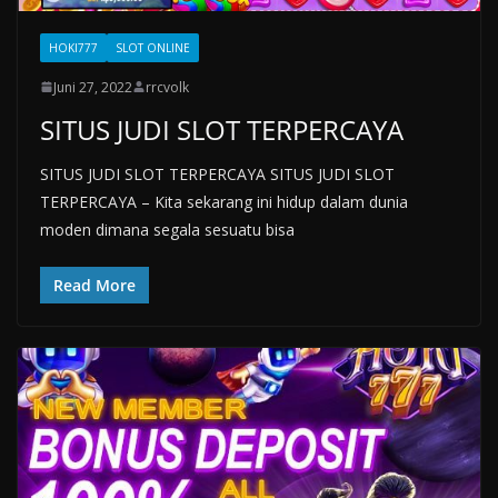
HOKI777
SLOT ONLINE
Juni 27, 2022
rrcvolk
SITUS JUDI SLOT TERPERCAYA
SITUS JUDI SLOT TERPERCAYA SITUS JUDI SLOT
TERPERCAYA – Kita sekarang ini hidup dalam dunia
moden dimana segala sesuatu bisa
Read More