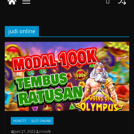
judi online
HOKI777
SLOT ONLINE
Juni 27, 2022
rrcvolk