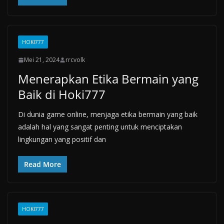
HOKI777
Mei 21, 2024
rrcvolk
Menerapkan Etika Bermain yang
Baik di Hoki777
Di dunia game online, menjaga etika bermain yang baik
adalah hal yang sangat penting untuk menciptakan
lingkungan yang positif dan
Read More
HOKI777