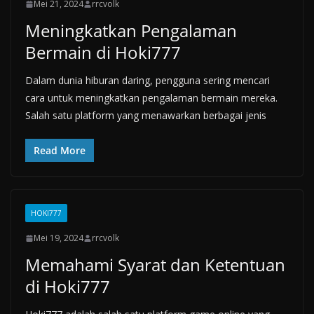
Mei 21, 2024
rrcvolk
Meningkatkan Pengalaman
Bermain di Hoki777
Dalam dunia hiburan daring, pengguna sering mencari
cara untuk meningkatkan pengalaman bermain mereka.
Salah satu platform yang menawarkan berbagai jenis
Read More
HOKI777
Mei 19, 2024
rrcvolk
Memahami Syarat dan Ketentuan
di Hoki777