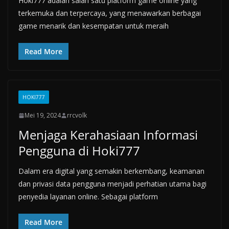
Hoki777 adalah salah satu platform game online yang
terkemuka dan terpercaya, yang menawarkan berbagai
game menarik dan kesempatan untuk meraih
Read More
HOKI777
Mei 19, 2024
rrcvolk
Menjaga Kerahasiaan Informasi
Pengguna di Hoki777
Dalam era digital yang semakin berkembang, keamanan
dan privasi data pengguna menjadi perhatian utama bagi
penyedia layanan online. Sebagai platform
Read More